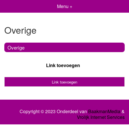
Menu +
Overige
Overige
Link toevoegen
Link toevoegen
Copyright © 2023 Onderdeel van
BaakmanMedia
&
Vrolijk Internet Services