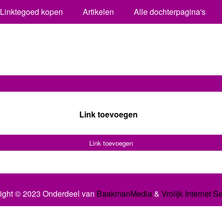
Linktegoed kopen
Artikelen
Alle dochterpagina's
Link toevoegen
Link toevoegen
ight © 2023 Onderdeel van
BaakmanMedia
&
Vrolijk Internet S